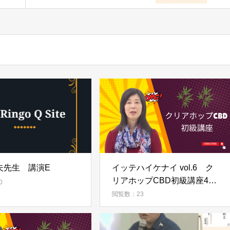
夫先生 講演E
イッテハイケナイ vol.6 ク
リアホップCBD初級講座4
0
上古眞理医師
閲覧数：23