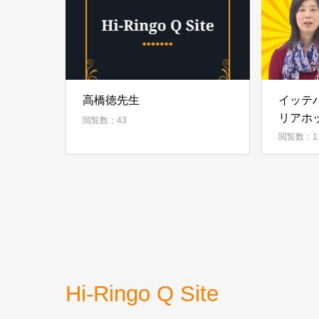
高橋徳先生
イッテハ
リアホ
閲覧数：43
上古眞
閲覧数：1
Hi-Ringo Q Site