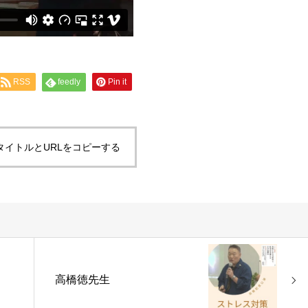
RSS
feedly
Pin it
タイトルとURLをコピーする
高橋徳先生