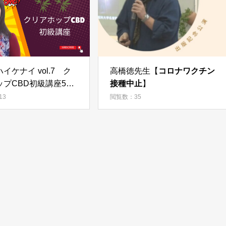
イケナイ vol.7 ク
高橋徳先生【
コロナワクチン
ップCBD初級講座5
接種中止
】
理医師
13
閲覧数：35