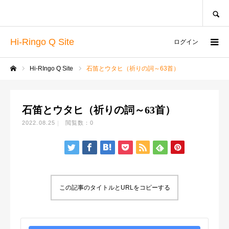
SEARCH
Hi-Ringo Q Site
ログイン
Hi-RIngo Q Site
石笛とウタヒ（祈りの詞～63首）
ホーム
石笛とウタヒ（祈りの詞～63首）
2022.08.25
閲覧数：0
この記事のタイトルとURLをコピーする