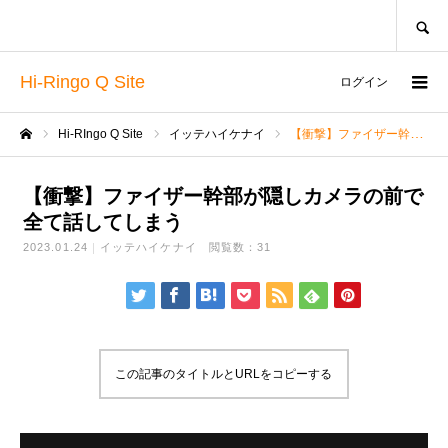
SEARCH
Hi-Ringo Q Site
ログイン
Hi-RIngo Q Site
イッテハイケナイ
【衝撃】ファイザー幹部が隠しカメラの前で全て話してしまう
ホーム
【衝撃】ファイザー幹部が隠しカメラの前で
全て話してしまう
2023.01.24
イッテハイケナイ
閲覧数：31
この記事のタイトルとURLをコピーする