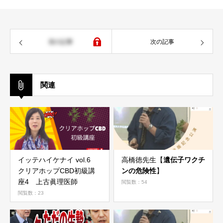
前の記事
次の記事
関連
イッテハイケナイ vol.6
高橋徳先生【
遺伝子ワクチ
クリアホップCBD初級講
ンの危険性
】
座4 上古眞理医師
閲覧数：54
閲覧数：23