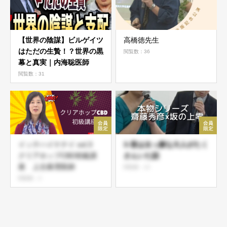
【世界の陰謀】ビルゲイツ
高橋徳先生
はただの生贄！？世界の黒
閲覧数：36
幕と真実｜内海聡医師
閲覧数：31
イッテハイケナイ vol.3
3-昔は太っ腹な大人がたく
クリアホップCBD初級講
さんいた話
座 上古眞理医師
閲覧数：13
閲覧数：2